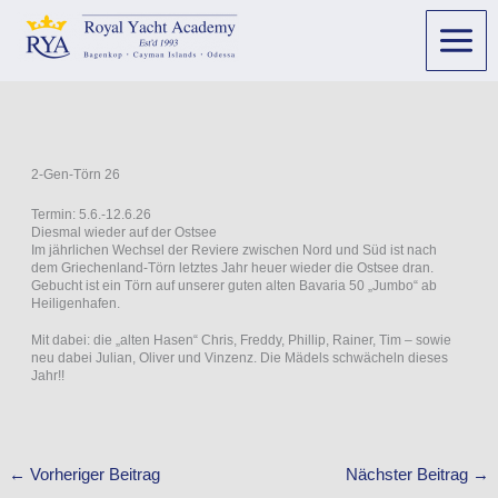
2-Gen-Törn 26
Termin: 5.6.-12.6.26
Diesmal wieder auf der Ostsee
Im jährlichen Wechsel der Reviere zwischen Nord und Süd ist nach
dem Griechenland-Törn letztes Jahr heuer wieder die Ostsee dran.
Gebucht ist ein Törn auf unserer guten alten Bavaria 50 „Jumbo“ ab
Heiligenhafen.
Mit dabei:
die „alten Hasen“ Chris, Freddy, Phillip, Rainer, Tim – sowie
neu dabei Julian, Oliver und Vinzenz. Die Mädels schwächeln dieses
Jahr!!
←
Vorheriger Beitrag
Nächster Beitrag
→