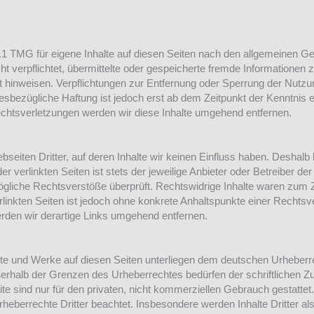
.1 TMG für eigene Inhalte auf diesen Seiten nach den allgemeinen Ge
cht verpflichtet, übermittelte oder gespeicherte fremde Information
eit hinweisen. Verpflichtungen zur Entfernung oder Sperrung der Nut
iesbezügliche Haftung ist jedoch erst ab dem Zeitpunkt der Kenntnis 
htsverletzungen werden wir diese Inhalte umgehend entfernen.
seiten Dritter, auf deren Inhalte wir keinen Einfluss haben. Deshalb
 verlinkten Seiten ist stets der jeweilige Anbieter oder Betreiber der 
gliche Rechtsverstöße überprüft. Rechtswidrige Inhalte waren zum Ze
erlinkten Seiten ist jedoch ohne konkrete Anhaltspunkte einer Rechtsv
den wir derartige Links umgehend entfernen.
alte und Werke auf diesen Seiten unterliegen dem deutschen Urheberre
ßerhalb der Grenzen des Urheberrechtes bedürfen der schriftlichen Z
e sind nur für den privaten, nicht kommerziellen Gebrauch gestattet. 
rheberrechte Dritter beachtet. Insbesondere werden Inhalte Dritter al