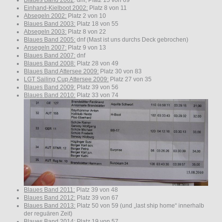
Blaues Band 2002
: dnf, Platz 15 von 69
Einhand-Kielboot 2002:
Platz 8 von 11
Absegeln 2002:
Platz 2 von 10
Blaues Band 2003:
Platz 18 von 55
Absegeln 2003:
Platz 8 von 22
Blaues Band 2005:
dnf (Mast ist uns durchs Deck gebrochen)
Ansegeln 2007:
Platz 9 von 13
Blaues Band 2007:
dnf
Blaues Band 2008:
Platz 28 von 49
Blaues Band Attersee 2009:
Platz 30 von 83
LGT Sailing Cup Attersee 2009:
Platz 27 von 35
Blaues Band 2009:
Platz 39 von 56
Blaues Band 2010:
Platz 33 von 74
Blaues Band 2011:
Platz 39 von 48
Blaues Band 2012:
Platz 39 von 67
Blaues Band 2013:
Platz 50 von 59 (und „last ship home“ innerhalb
der reguären Zeit)
Blaues Band 2014:
Platz 19 von 57