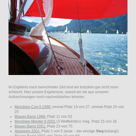
Im Ergebnis nach berechneter Zeit sind wir trotzdem gar nicht sooo
schlecht. Hier unsere Ergebnisse, soweit wir sie aus unseren
Aufzeichnungen noch nachvollziehen können:
Mondsee-Cup II 1998:
einmal Platz 19 von 27, einmal Platz 20 von
25
Blaues Band 1998:
Platz 11 von 52
Mondsee-Meister II 2001
(3 Wettfahrten): insg. Platz 15 von 26
Blaues Band 2001:
Platz 23 von 75
Absegeln 2001:
Platz 1 von 5 (wow – der einzige
Sieg
bislang!)