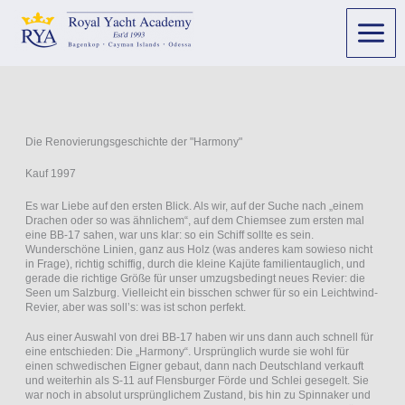
Die Renovierungsgeschichte der "Harmony"
Kauf 1997
Es war Liebe auf den ersten Blick. Als wir, auf der Suche nach „einem
Drachen oder so was ähnlichem“, auf dem Chiemsee zum ersten mal
eine BB-17 sahen, war uns klar: so ein Schiff sollte es sein.
Wunderschöne Linien, ganz aus Holz (was anderes kam sowieso nicht
in Frage), richtig schiffig, durch die kleine Kajüte familientauglich, und
gerade die richtige Größe für unser umzugsbedingt neues Revier: die
Seen um Salzburg. Vielleicht ein bisschen schwer für so ein Leichtwind-
Revier, aber was soll’s: was ist schon perfekt.
Aus einer Auswahl von drei BB-17 haben wir uns dann auch schnell für
eine entschieden: Die „Harmony“. Ursprünglich wurde sie wohl für
einen schwedischen Eigner gebaut, dann nach Deutschland verkauft
und weiterhin als S-11 auf Flensburger Förde und Schlei gesegelt. Sie
war noch in absolut ursprünglichem Zustand, bis hin zu Spinnaker und