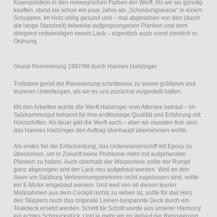
Kojenpolstern in den norwegischen Farben der Werft. Als wir sie günstig
kauften, stand sie schon ein paar Jahre als „Scheidungswaise“ in einem
Schuppen. Im Holz völlig gesund und – mal abgesehen von den (durch
die lange Standzeit) teilweise aufgesprungenen Planken und dem
dringend notwendigen neuen Lack – eigentlich auch sonst ziemlich in
Ordnung.
Grund-Renovierung 1997/98 durch Hannes Haitzinger
Trotzdem geriet die Renovierung schrittweise zu einem größeren und
teureren Unterfangen, als wir es uns zunächst vorgestellt hatten.
Mit den Arbeiten wurde die Werft Haitzinger vom Attersee betraut – im
Salzkammergut bekannt für ihre erstklassige Qualität und Erfahrung mit
Holzschiffen. Als teuer gikt die Werft auch – aber wir mussten froh sein,
das Hannes Haitzinger den Auftrag überhaupt übernehmen wollte.
Als erstes fiel die Entscheidung, das Unterwasserschiff mit Epoxy zu
überziehen, um in Zukunft keine Probleme mehr mit aufgehenden
Planken zu haben. Auch oberhalb der Wasserlinie sollte der Rumpf
ganz abgezogen und der Lack neu aufgebaut werden. Weil an den
Seen um Salzburg Verbrennungsmotoren nicht zugelassen sind, sollte
ein E-Motor eingebaut werden. Und weil von all diesen teuren
Maßnahmen aus dem Cockpit nichts zu sehen ist, sollte für das Herz
des Skippers noch das originale Leinen-bespannte Deck durch ein
Teakdeck ersetzt werden. Schritt für Schritt wurde aus unserer Harmony
ein echtes Schmuckstück. Und je mehr wir im Verlauf der Renovierung