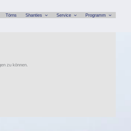
Törns
Shanties
Service
Programm
igen zu können.