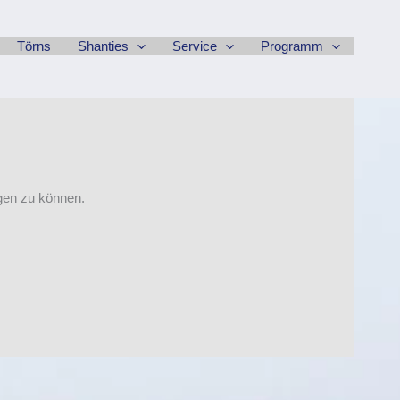
Törns
Shanties
Service
Programm
igen zu können.