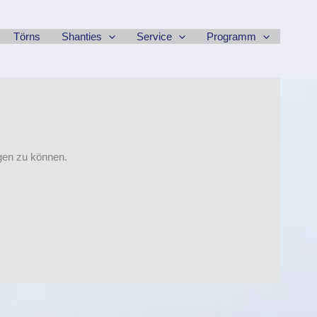
Törns
Shanties
Service
Programm
igen zu können.